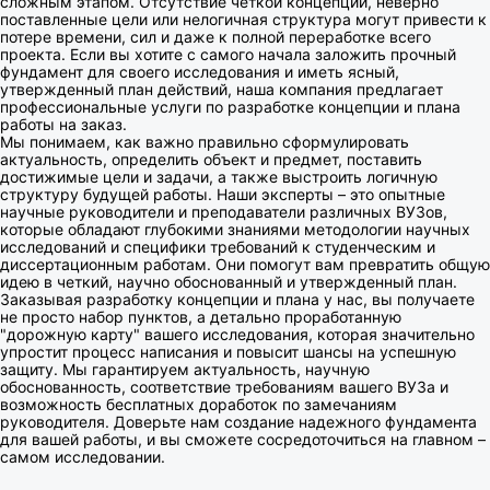
сложным этапом. Отсутствие четкой концепции, неверно
поставленные цели или нелогичная структура могут привести к
потере времени, сил и даже к полной переработке всего
проекта. Если вы хотите с самого начала заложить прочный
фундамент для своего исследования и иметь ясный,
утвержденный план действий, наша компания предлагает
профессиональные услуги по разработке концепции и плана
работы на заказ.
Мы понимаем, как важно правильно сформулировать
актуальность, определить объект и предмет, поставить
достижимые цели и задачи, а также выстроить логичную
структуру будущей работы. Наши эксперты – это опытные
научные руководители и преподаватели различных ВУЗов,
которые обладают глубокими знаниями методологии научных
исследований и специфики требований к студенческим и
диссертационным работам. Они помогут вам превратить общую
идею в четкий, научно обоснованный и утвержденный план.
Заказывая разработку концепции и плана у нас, вы получаете
не просто набор пунктов, а детально проработанную
"дорожную карту" вашего исследования, которая значительно
упростит процесс написания и повысит шансы на успешную
защиту. Мы гарантируем актуальность, научную
обоснованность, соответствие требованиям вашего ВУЗа и
возможность бесплатных доработок по замечаниям
руководителя. Доверьте нам создание надежного фундамента
для вашей работы, и вы сможете сосредоточиться на главном –
самом исследовании.