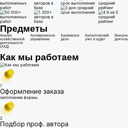
выполненных
авторов в
срок выполнения
средний
работ
базе
рейтинг
Предметы
Анализ
Антикризисное
Банковское
Бухгалтерский
Внешне
хозяйственной
управление
дело
учет и аудит
деятель
деятельности
(АХД)
Как мы работаем
1
Оформление заказа
заполнение формы
2
Подбор проф. автора