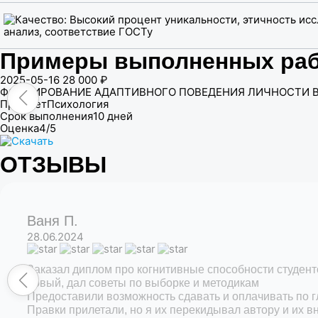
Примеры выполненных ра
2025-05-16
28 000 ₽
ФОРМИРОВАНИЕ АДАПТИВНОГО ПОВЕДЕНИЯ ЛИЧНОСТИ В
Предмет
Психология
Срок выполнения
10 дней
Оценка
4/5
ОТЗЫВЫ
Ваня П.
28.06.2024
Заказал диплом про когнитивные способности студенто
новый, дал советы по выборке и методикам
Предоставили возможность сдавать и оплачивать по г
Правки прилетали, но я их перекидывал автору и их 