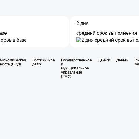
2 дня
азе
средний срок выполнения
экономическая
Гостиничное
Государственное
Деньги
Деньги
И
ность (ВЭД)
дело
и
м
муниципальное
управление
(ГМУ)