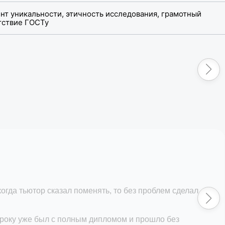
нт уникальности, этичность исследования, грамотный
етствие ГОСТу
огда тьютор сказал поменять, то без проблем сделал
 сроку уже был с полным дипломом и прошло без