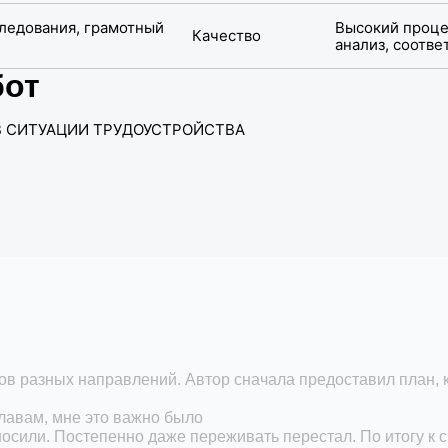
Высокий проце
Качество
анализ, соотв
бот
 СИТУАЦИИ ТРУДОУСТРОЙСТВА
в разных направлений. Автор сначала предоставил план, к
лавам, мне это важно было
вносили. Постепенно даже переживать перестал. По итогу к