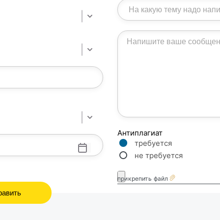
Антиплагиат
требуется
не требуется
прикрепить файл
равить