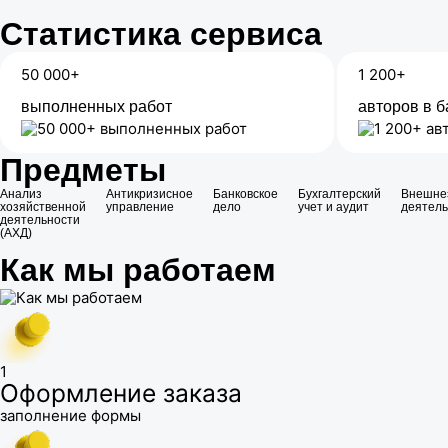
Статистика сервиса
50 000+
1 200+
выполненных работ
авторов в б
Предметы
Анализ
Антикризисное
Банковское
Бухгалтерский
Внешне
хозяйственной
управление
дело
учет и аудит
деятель
деятельности
(АХД)
Как мы работаем
1
Оформление заказа
заполнение формы