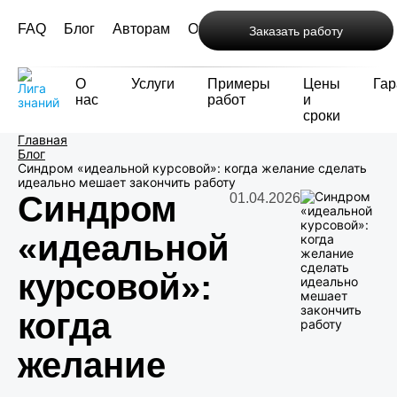
FAQ
Блог
Авторам
Отзывы
Контакты
Заказать работу
О
Услуги
Примеры
Цены
Гар
нас
работ
и
сроки
Главная
Блог
Синдром «идеальной курсовой»: когда желание сделать
идеально мешает закончить работу
Синдром
01.04.2026
«идеальной
курсовой»:
когда
желание