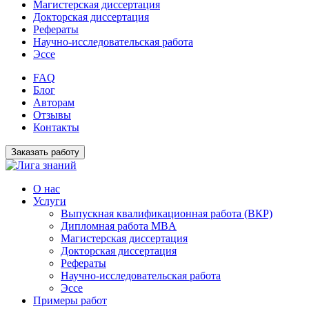
Магистерская диссертация
Докторская диссертация
Рефераты
Научно-исследовательская работа
Эссе
FAQ
Блог
Авторам
Отзывы
Контакты
Заказать работу
О нас
Услуги
Выпускная квалификационная работа (ВКР)
Дипломная работа MBA
Магистерская диссертация
Докторская диссертация
Рефераты
Научно-исследовательская работа
Эссе
Примеры работ