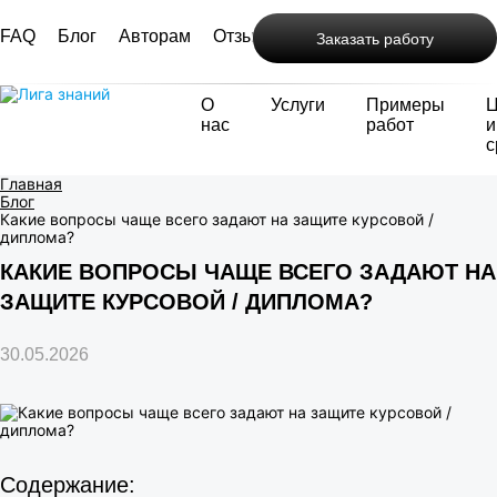
FAQ
Блог
Авторам
Отзывы
Контакты
Заказать работу
О
Услуги
Примеры
нас
работ
и
с
Главная
Блог
Какие вопросы чаще всего задают на защите курсовой /
диплома?
КАКИЕ ВОПРОСЫ ЧАЩЕ ВСЕГО ЗАДАЮТ НА
ЗАЩИТЕ КУРСОВОЙ / ДИПЛОМА?
30.05.2026
Содержание: