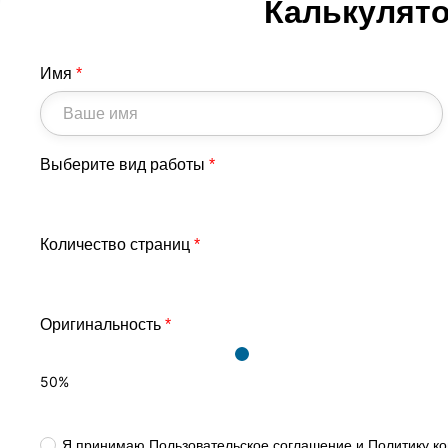
Калькулят
Имя
*
Выберите вид работы
*
Количество страниц
*
Оригинальность
*
50
%
Я принимаю
Пользовательское соглашение
и
Политику к